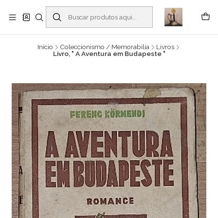
Buscantiguidades - Leilões. Colecionismo e antiguidades em Viana do
Castelo -
Leia mais
Início
Coleccionismo / Memorabilia
Livros
Livro, " A Aventura em Budapeste "