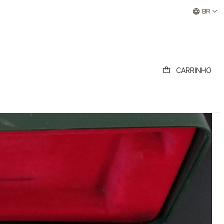
Buscantiguidades - Leilões Colecionismo e Antigui
BR
CARRINHO