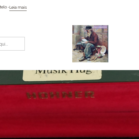
Início
Instrumentos musicais
elo -
Leia mais
Instrumentos musicais