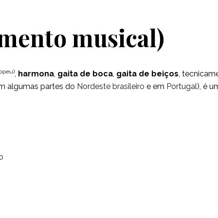
mento musical)
ropeu
)
,
harmona
,
gaita de boca
,
gaita de beiços
, tecnicame
m algumas partes do
Nordeste brasileiro
e em
Portugal
), é 
o