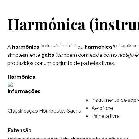
Harmónica (instru
(
português brasileiro
)
(
português eu
A
harmônica
ou
harmónica
simplesmente
gaita
(também conhecida como
realejo
e
produzidos por um conjunto de
palhetas
livres
.
Harmônica
Informações
Instrumento de sopr
Aerofone
Classificação
Hornbostel-Sachs
Palheta livre
Extensão