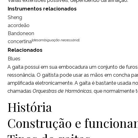
Várias extensões possíveis, dependendo da afinação.
Instrumentos relacionados
Sheng
acordeão
Bandoneon
[
desambiguação necessária
]
concertina
Relacionados
Blues
A gaita possui em sua embocadura um conjunto de furos p
ressonância. O gaitista pode usar as mãos em concha pa
amplificada eletronicamente. A gaita é bastante usada n
chamadas
Orquestras de Harmônicas
, que normalmente t
História
Construção e funcion