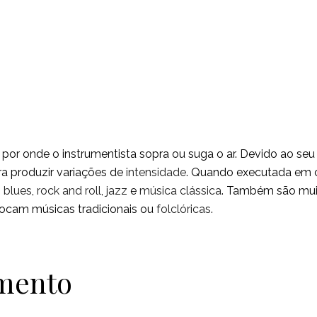
or onde o instrumentista sopra ou suga o ar. Devido ao seu
ra produzir variações de
intensidade
. Quando executada em c
o
blues
,
rock and roll
,
jazz
e
música clássica
. Também são mui
ocam músicas tradicionais ou
folclóricas
.
amento