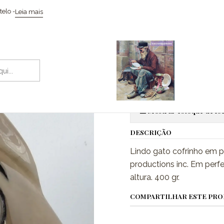
Início
Coleccionismo / Memorabilia
Brinquedos
Gato cofrinho
elo -
Leia mais
|
Gato cofrin
Adic
Quantidade
Mostrar estoque de loc
DESCRIÇÃO
Lindo gato cofrinho em 
productions inc. Em perf
altura. 400 gr.
COMPARTILHAR ESTE PR