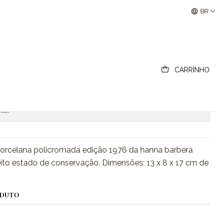
Buscantiguidades - Leilões Colecionismo e Antigui
BR
ho
CARRINHO
ionar ao Carrinho
Comprar agora
ais
porcelana policromada edição 1976 da hanna barbera
eito estado de conservação. Dimensões: 13 x 8 x 17 cm de
ODUTO