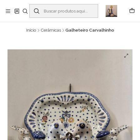
Buscantiguidades - Leilões. Colecionismo e antiguidades em Viana do
Castelo -
Leia mais
Início
Cerâmicas
Galheteiro Carvalhinho