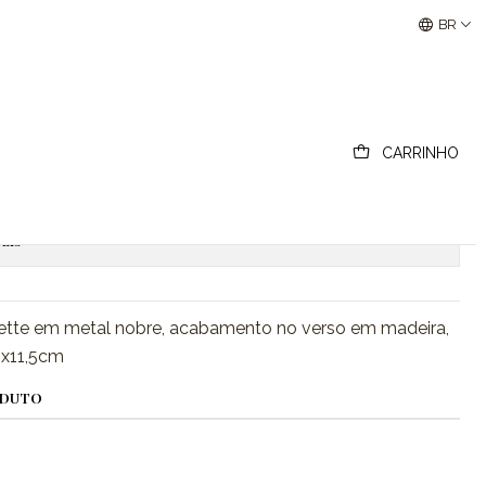
Buscantiguidades - Leilões Colecionismo e Antigui
BR
mão
CARRINHO
ionar ao Carrinho
Comprar agora
ais
lette em metal nobre, acabamento no verso em madeira,
5x11,5cm
ODUTO