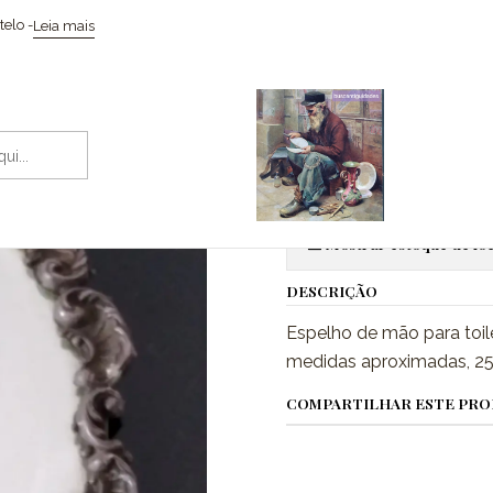
Início
Coleccionismo / Memorabilia
Espelho de mão
elo -
Leia mais
|
Espelho de 
Adic
Quantidade
Mostrar estoque de loc
DESCRIÇÃO
Espelho de mão para toi
medidas aproximadas, 2
COMPARTILHAR ESTE PR