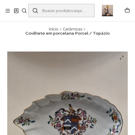
Buscantiguidades - Leilões. Colecionismo e antiguidades em Viana do
Castelo -
Leia mais
Início
Cerâmicas
Covilhete em porcelana Porcel / Topázio