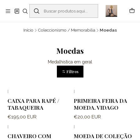
Buscantiguidades - Leilões. Colecionismo e antiguidades em Viana do
Castelo -
Leia mais
Início
Coleccionismo / Memorabilia
Moedas
Moedas
Medalhistica em geral
Filtros
|
|
CAIXA PARA RAPÉ /
PRIMEIRA FEIRA DA
TABAQUEIRA
MOEDA. VIDAGO
€195,00 EUR
€20,00 EUR
|
|
Fora de estoque
Fora de estoque
CHAVEIRO COM
MOEDA DE COLEÇÃO