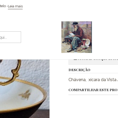
Início
Cerâmicas
Chávena, xícara da Vista Alegre
elo -
Leia mais
|
Chávena, xíc
Adic
Quantidade
Mostrar estoque de loc
DESCRIÇÃO
Chávena, xícara da Vista
COMPARTILHAR ESTE PR