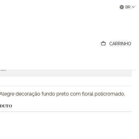
Buscantiguidades - Leilões Colecionismo e Antigui
BR
ara da Vista Alegre
CARRINHO
ionar ao Carrinho
Comprar agora
ais
 Alegre decoração fundo preto com floral policromado.
ODUTO