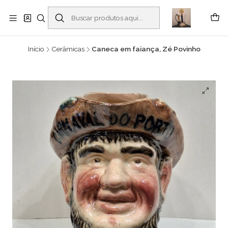
Buscantiguidades - Leilões. Colecionismo e antiguidades em Viana do
Castelo -
Leia mais
Início
Cerâmicas
Caneca em faiança, Zé Povinho