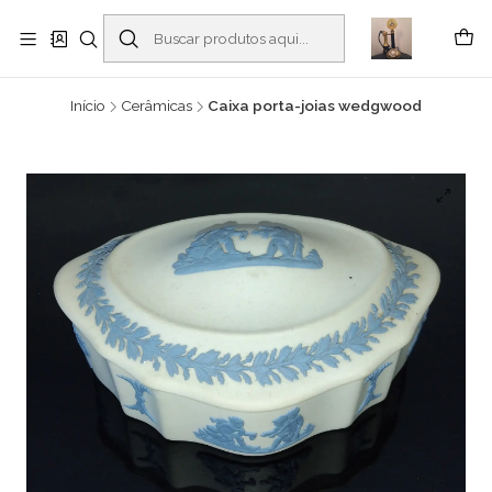
Buscantiguidades - Leilões. Colecionismo e antiguidades em Viana do
Castelo -
Leia mais
Início
Cerâmicas
Caixa porta-joias wedgwood