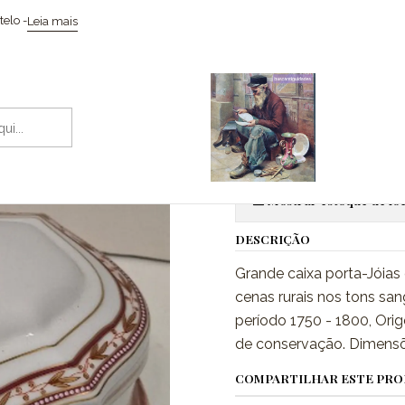
Início
Cerâmicas
Caixa porta-Jóias, era do classicismo.
elo -
Leia mais
|
Caixa porta-
Adic
Quantidade
Mostrar estoque de loc
DESCRIÇÃO
Grande caixa porta-Jóia
cenas rurais nos tons san
período 1750 - 1800, Ori
de conservação. Dimensõe
COMPARTILHAR ESTE PR