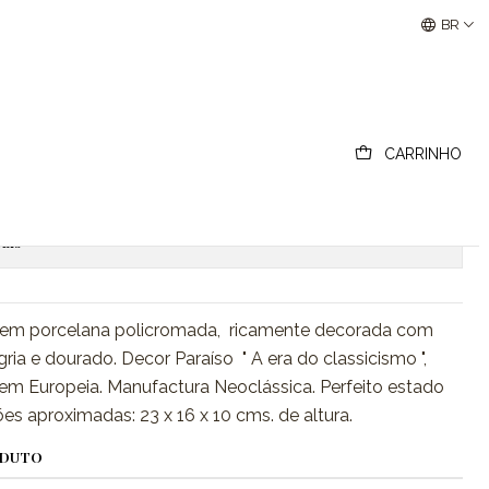
Buscantiguidades - Leilões Colecionismo e Antigui
BR
Jóias, era do classicismo.
CARRINHO
ionar ao Carrinho
Comprar agora
ais
s em porcelana policromada, ricamente decorada com
gria e dourado. Decor Paraíso " A era do classicismo ",
gem Europeia. Manufactura Neoclássica. Perfeito estado
s aproximadas: 23 x 16 x 10 cms. de altura.
ODUTO