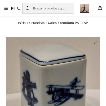
Buscantiguidades - Leilões. Colecionismo e antiguidades em Viana do
Castelo -
Leia mais
Início
Cerâmicas
Caixa porcelana VA - TAP