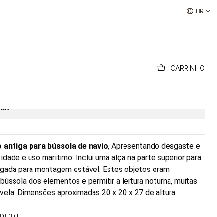
ara bússola
Buscantiguidades - Leilões Colecionismo e Antigui
BR
ácula antiga para bússola
CARRINHO
ionar ao Carrinho
Comprar agora
ais
o antiga para bússola de navio
, A
presentando desgaste e
idade e uso marítimo. Inclui uma alça na parte superior para
rgada para montagem estável. Estes objetos eram
 bússola dos elementos e permitir a leitura noturna, muitas
vela. Dimensões aproximadas 20 x 20 x 27 de altura.
ODUTO