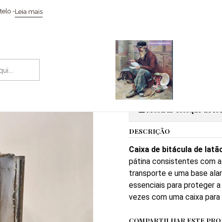
ccionismo / Memorabilia
Instrumentos
Caixa de Bitácula antiga p
elo -
Leia mais
|
Caixa de Bit
Adic
Quantidade
Mostrar estoque de loc
DESCRIÇÃO
Caixa de bitácula de latã
pátina consistentes com a 
transporte e uma base ala
essenciais para proteger a
vezes com uma caixa para 
COMPARTILHAR ESTE PR