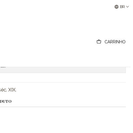
Buscantiguidades - Leilões Colecionismo e Antigui
BR
ss overlay, séc. XIX
CARRINHO
ionar ao Carrinho
Comprar agora
ais
éc. XIX.
ODUTO