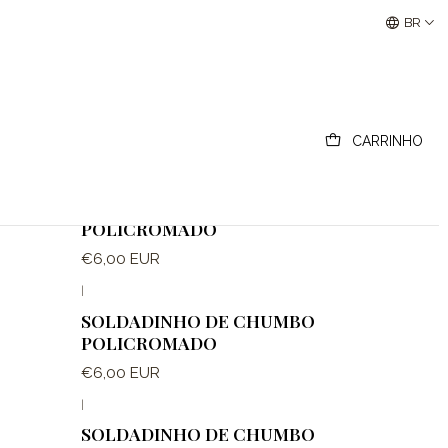
Buscantiguidades - Leilões Colecionismo e Antigui
BR
CARRINHO
|
Fora de estoque
SOLDADINHO DE CHUMBO
POLICROMADO
€6,00 EUR
|
Fora de estoque
SOLDADINHO DE CHUMBO
POLICROMADO
€6,00 EUR
|
Fora de estoque
SOLDADINHO DE CHUMBO