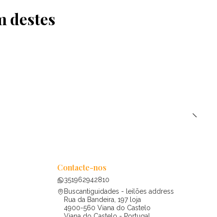
m destes
Contacte-nos
351962942810
Buscantiguidades - leilões address
Rua da Bandeira, 197 loja
4900-560 Viana do Castelo
Viana do Castelo - Portugal