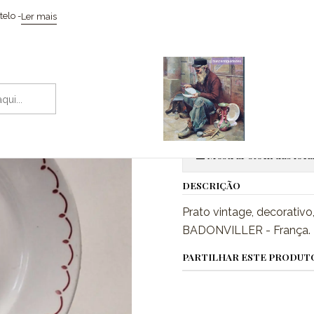
Início
Cerâmicas
Prato em faiança francesa Badonviller
elo -
Ler mais
|
Prato em fai
Adic
Quantidade
Mostrar stock das loca
DESCRIÇÃO
Prato vintage, decorativo
BADONVILLER - França. D
PARTILHAR ESTE PRODUT