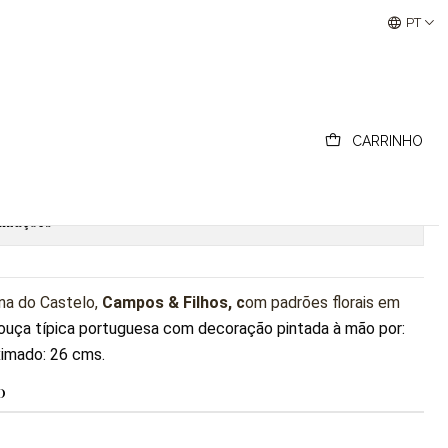
Buscantiguidades - Leilões Colecionismo e Antigui
PT
ça de Viana do Castelo
CARRINHO
ionar ao Carrinho
Comprar agora
lizações
na do Castelo,
Campos
& Filhos,
c
om padrões florais em
ouça típica portuguesa com decoração pintada à mão por:
imado: 26 cms.
O