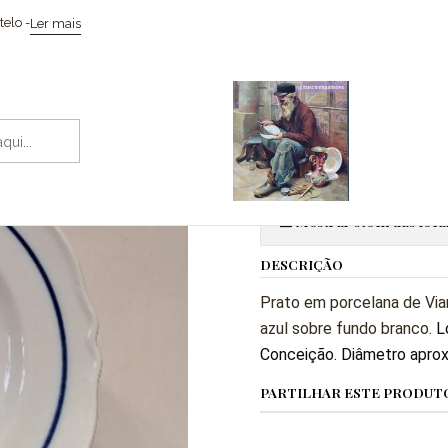
Início
Cerâmicas
Prato em louça de Viana do Castelo
elo -
Ler mais
|
Prato em lou
Adic
Quantidade
Mostrar stock das loca
DESCRIÇÃO
Prato em porcelana de Via
azul sobre fundo branco.
L
Conceição. Diâmetro aprox
PARTILHAR ESTE PRODUT