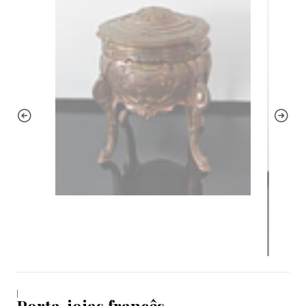
|
Porta-joias francês