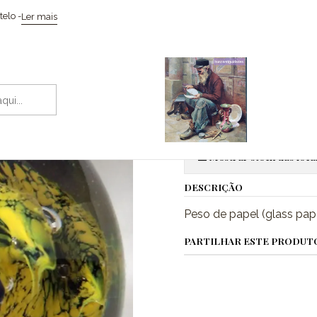
Início
Vidros & Cristais
Pisa-papéis
elo -
Ler mais
|
Pisa-papéis
Adic
Quantidade
Mostrar stock das loca
DESCRIÇÃO
Peso de papel (glass pa
PARTILHAR ESTE PRODUT