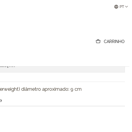
Buscantiguidades - Leilões Colecionismo e Antigui
PT
CARRINHO
ionar ao Carrinho
Comprar agora
lizações
perweight) diâmetro aproximado: 9 cm
O