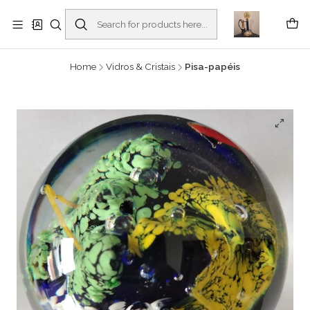
Buscantiguidades - Leilões. Colecionismo e antiguidades em Viana do
Castelo -
Read more
Home
Vidros & Cristais
Pisa-papéis