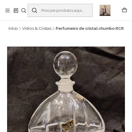
Buscantiguidades - Leilões. Colecionismo e antiguidades em Viana do
Castelo -
Ler mais
Início
Vidros & Cristais
Perfumeiro de cristal chumbo RCR