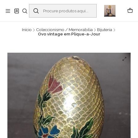
Buscantiguidades - Leilões. Colecionismo e antiguidades em Viana do
Castelo -
Ler mais
Início
Coleccionismo / Memorabilia
Bijuteria
Ovo vintage em Plique-a-Jour