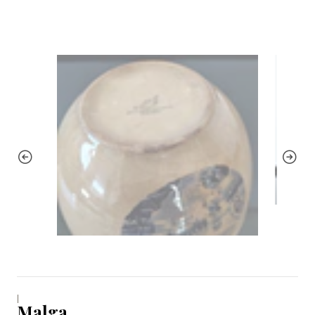
|
Malga