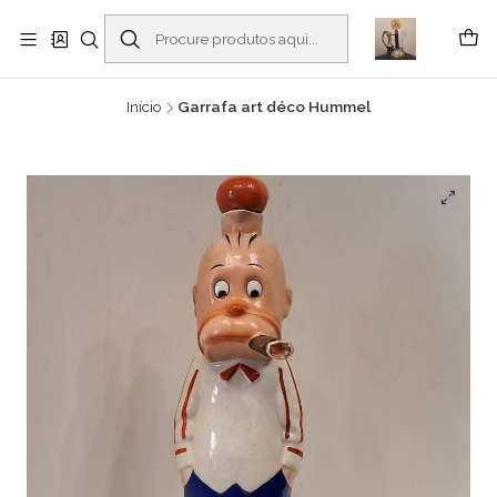
Buscantiguidades - Leilões. Colecionismo e antiguidades em Viana do
Castelo -
Ler mais
Início
Garrafa art déco Hummel