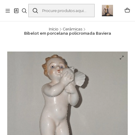
Buscantiguidades - Leilões. Colecionismo e antiguidades em Viana do
Castelo -
Ler mais
Início
Cerâmicas
Bibelot em porcelana policromada Baviera