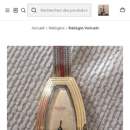
Buscantiguidades - Leilões. Colecionismo e antiguidades em Viana do
Castelo -
En savoir plus
Accueil
Relógios
Relógio Vulcain