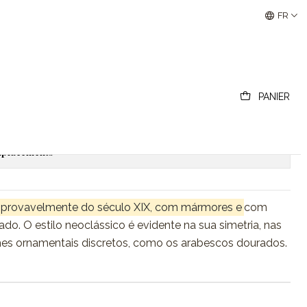
Buscantiguidades - Leilões Colecionismo e Antigui
FR
areira neoclássico.
PANIER
outer au panier
Acheter maintenant
emplacements
o, provavelmente do século XIX, com mármores e
com
o. O estilo neoclássico é evidente na sua simetria, nas
lhes ornamentais discretos, como os arabescos dourados.