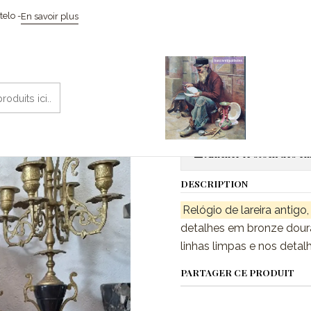
Accueil
Relógios
Relógio de Lareira neoclássico.
elo -
En savoir plus
|
Relógio de L
Aj
Quantité
Afficher le stock des 
DESCRIPTION
Relógio de lareira antig
detalhes em bronze dourad
linhas limpas e nos deta
PARTAGER CE PRODUIT