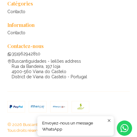
Catégories
Contacto
Information
Contacto
Contactez-nous
351962942810
Buscantiguidades - leilões address
Rua da Bandeira, 197 loja
4900-560 Viana do Castelo
District de Viana do Castelo - Portugal
Envoyez-nous un message
2026 Buscantiguidades - leilões .
WhatsApp
Tous droits réservés.
Propulsé par Jumpseller
.