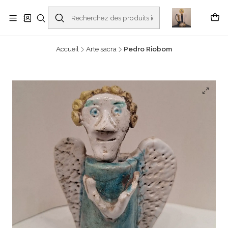
Buscantiguidades - Leilões. Colecionismo e antiguidades em Viana do
Castelo -
En savoir plus
Accueil
Arte sacra
Pedro Riobom