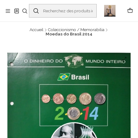
Buscantiguidades - Leilões. Colecionismo e antiguidades em Viana do
Castelo -
En savoir plus
Accueil
Coleccionismo / Memorabilia
Moedas do Brasil 2014