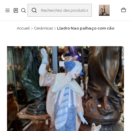
Buscantiguidades - Leilões. Colecionismo e antiguidades em Viana do
Castelo -
En savoir plus
Accueil
Cerâmicas
Lladro Nao palhaço com cão