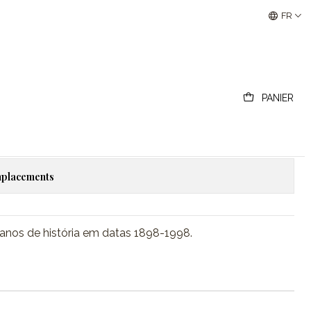
ia em datas 1898-1998
Buscantiguidades - Leilões Colecionismo e Antigui
FR
 VIANENSE, 100 anos de
datas 1898-1998
PANIER
outer au panier
Acheter maintenant
emplacements
0 anos de história em datas 1898-1998.