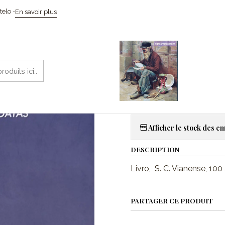
mo / Memorabilia
Livros
Livro, S. C. VIANENSE, 100 anos de histór
elo -
En savoir plus
|
Livro, S. C.
história em 
Aj
Quantité
Afficher le stock des 
DESCRIPTION
Livro, S. C. Vianense, 10
PARTAGER CE PRODUIT