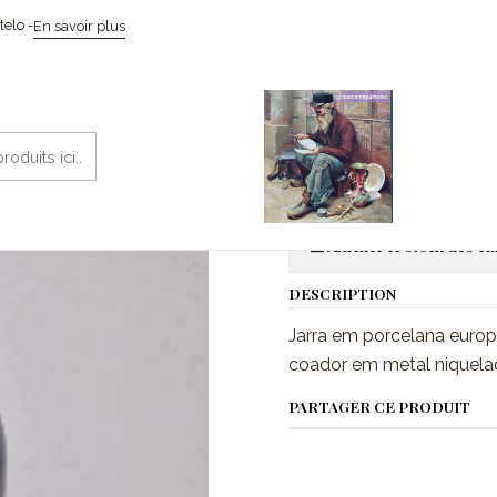
Accueil
Cerâmicas
Jarra com tampa em metal
elo -
En savoir plus
|
Jarra com t
Aj
Quantité
Afficher le stock des 
DESCRIPTION
Jarra em porcelana europ
coador em metal niquelad
PARTAGER CE PRODUIT