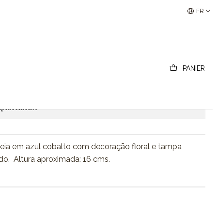
Buscantiguidades - Leilões Colecionismo e Antigui
FR
ampa em metal
PANIER
outer au panier
Acheter maintenant
emplacements
eia em azul cobalto com decoração floral e tampa
o. Altura aproximada: 16 cms.