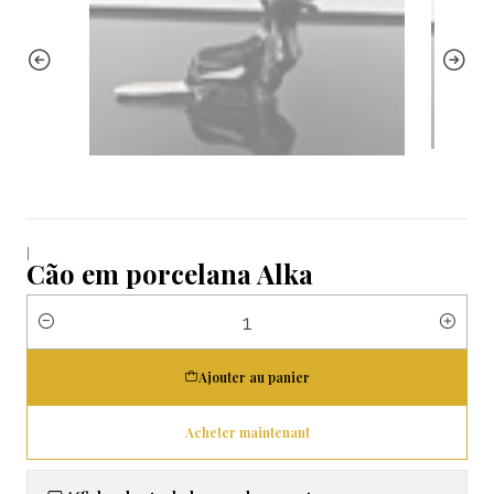
|
Cão em porcelana Alka
Quantité
Ajouter au panier
Acheter maintenant