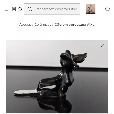
Buscantiguidades - Leilões. Colecionismo e antiguidades em Viana do
Castelo -
En savoir plus
Accueil
Cerâmicas
Cão em porcelana Alka