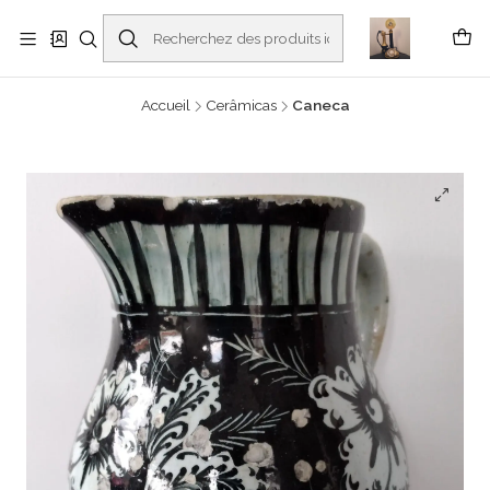
Buscantiguidades - Leilões. Colecionismo e antiguidades em Viana do
Castelo -
En savoir plus
Accueil
Cerâmicas
Caneca