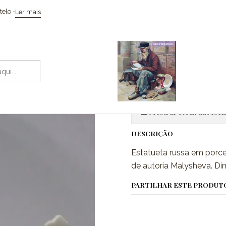
Início
Cerâmicas
Estatueta dançarina Uzbek
elo -
Ler mais
|
Estatueta d
Adic
Quantidade
Mostrar stock das loca
DESCRIÇÃO
Estatueta russa em porce
de autoria Malysheva. Di
PARTILHAR ESTE PRODUT