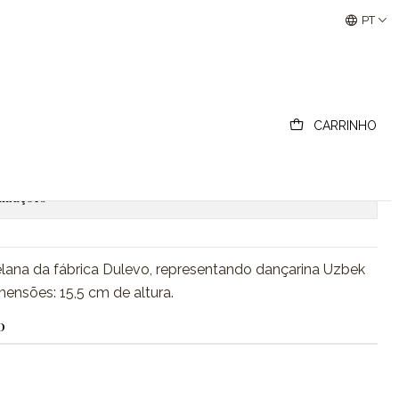
Buscantiguidades - Leilões Colecionismo e Antigui
PT
ançarina Uzbek
CARRINHO
ionar ao Carrinho
Comprar agora
lizações
lana da fábrica Dulevo, representando dançarina Uzbek
mensões: 15,5 cm de altura.
O