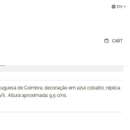
Buscantiguidades - Leilões Colecionismo e Antigui
EN
a de Coimbra
CART
Add to Cart
Buy now
ons
tuguesa de Coimbra, decoração em azul cobalto, réplica
II. Altura aproximada: 9,5 cms.