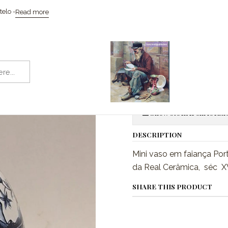
Home
Cerâmicas
Vaso, faiança de Coimbra
elo -
Read more
|
Vaso, faianç
Quantity
Show stock from locati
DESCRIPTION
Mini vaso em faiança Por
da Real Cerâmica, séc XV
SHARE THIS PRODUCT