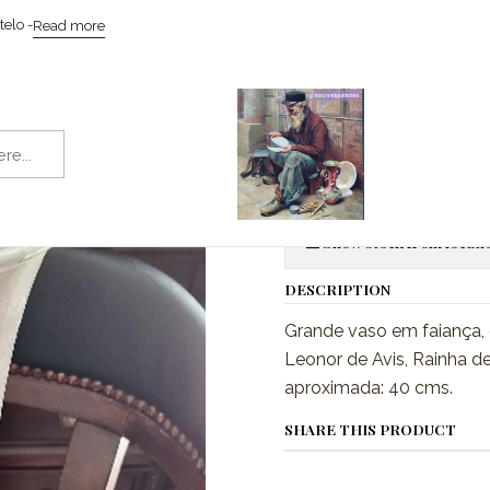
Home
Cerâmicas
Vaso, Brasão das Caldas da Rainha
elo -
Read more
|
Vaso, Brasão
Quantity
Show stock from locati
DESCRIPTION
Grande vaso em faiança, 
Leonor de Avis, Rainha d
aproximada: 40 cms.
SHARE THIS PRODUCT