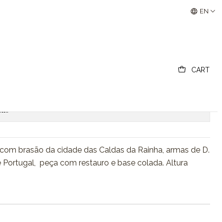
Buscantiguidades - Leilões Colecionismo e Antigui
EN
 das Caldas da Rainha
CART
Add to Cart
Buy now
ons
com brasão da cidade das Caldas da Rainha, armas de D.
e Portugal, peça com restauro e base colada. Altura