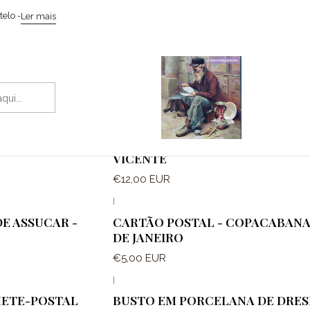
Início
Coleccionismo / Memorabilia
cartão postal - Bilhete Postal
elo -
Ler mais
cartão postal - Bilhete Postal
|
ANA DO
CARTÃO POSTAL DE ÁGUAS DE S.
VICENTE
€12,00 EUR
|
E ASSUCAR -
CARTÃO POSTAL - COPACABANA 
DE JANEIRO
€5,00 EUR
|
HETE-POSTAL
BUSTO EM PORCELANA DE DRE