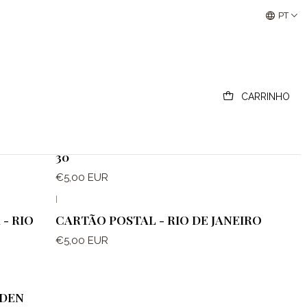
Buscantiguidades - Leilões Colecionismo e Antigui
PT
CARRINHO
|
CARTÃO POSTAL - AMERICAN GIRL N°
30
€5,00 EUR
|
- RIO
CARTÃO POSTAL - RIO DE JANEIRO
€5,00 EUR
SDEN