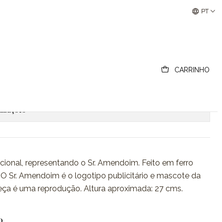
Buscantiguidades - Leilões Colecionismo e Antigui
PT
. Peanut, Planters
CARRINHO
ionar ao Carrinho
Comprar agora
lizações
cional, representando o Sr. Amendoim. Feito em ferro
 O Sr. Amendoim é o logotipo publicitário e mascote da
peça é uma reprodução. Altura aproximada: 27 cms.
O