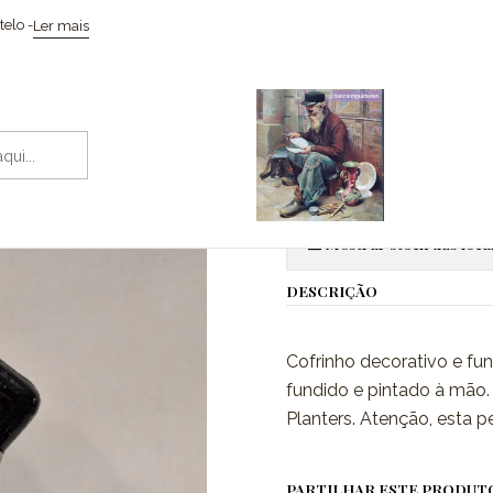
Início
Esculturas
Cofrinho, Mr. Peanut, Planters
elo -
Ler mais
|
Cofrinho, Mr
Adic
Quantidade
Mostrar stock das loca
DESCRIÇÃO
Cofrinho decorativo e fun
fundido e pintado à mão.
Planters. Atenção, esta 
PARTILHAR ESTE PRODUT