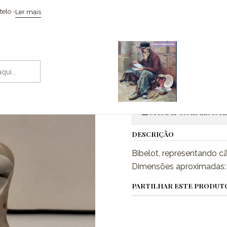
Início
Cerâmicas
Bibelot, Cão Cocker Spaniel.
elo -
Ler mais
|
Bibelot, Cão
Adic
Quantidade
Mostrar stock das loca
DESCRIÇÃO
Bibelot, representando c
Dimensões aproximadas: 8
PARTILHAR ESTE PRODUT