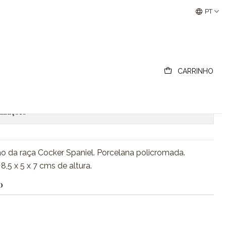
Buscantiguidades - Leilões Colecionismo e Antigui
PT
 Cocker Spaniel.
CARRINHO
ionar ao Carrinho
Comprar agora
lizações
ão da raça Cocker Spaniel. Porcelana policromada.
,5 x 5 x 7 cms de altura.
O