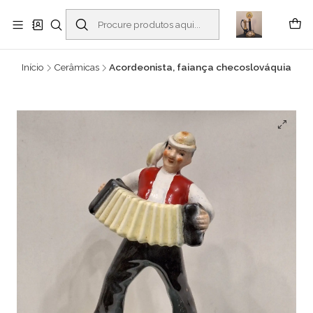
Buscantiguidades - Leilões. Colecionismo e antiguidades em Viana do
Castelo -
Ler mais
Início
Cerâmicas
Acordeonista, faiança checoslováquia