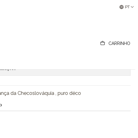
Buscantiguidades - Leilões Colecionismo e Antigui
PT
 déco
CARRINHO
ionar ao Carrinho
Comprar agora
lizações
iança da Checoslováquia , puro déco
O