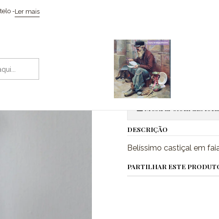
Início
Iluminação
Castiçal art déco
elo -
Ler mais
|
Castiçal art
Adic
Quantidade
Mostrar stock das loca
DESCRIÇÃO
Belíssimo castiçal em fa
PARTILHAR ESTE PRODUT