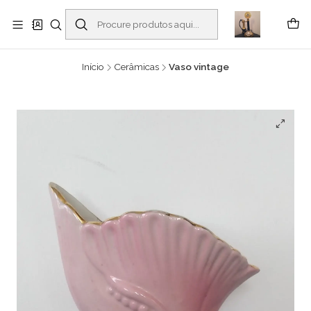
Buscantiguidades - Leilões. Colecionismo e antiguidades em Viana do
Castelo -
Ler mais
Início
Cerâmicas
Vaso vintage