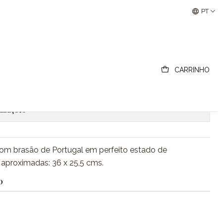
Buscantiguidades - Leilões Colecionismo e Antigui
PT
m brasão de Portugal
CARRINHO
ionar ao Carrinho
Comprar agora
lizações
om brasão de Portugal em perfeito estado de
aproximadas: 36 x 25,5 cms.
O