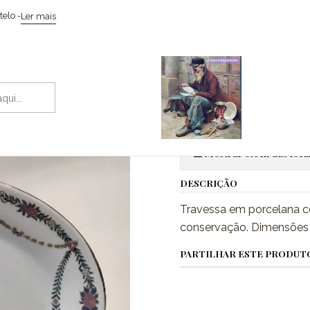
Início
Cerâmicas
Travessa com brasão de Portugal
elo -
Ler mais
|
Travessa co
Adic
Quantidade
Mostrar stock das loca
DESCRIÇÃO
Travessa em porcelana c
conservação. Dimensões 
PARTILHAR ESTE PRODUT