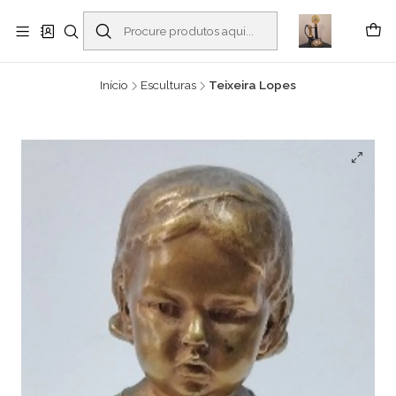
Buscantiguidades - Leilões. Colecionismo e antiguidades em Viana do
Castelo -
Ler mais
Início
Esculturas
Teixeira Lopes