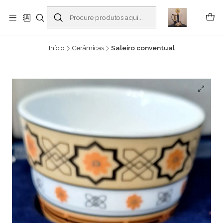
Buscantiguidades - Leilões. Colecionismo e antiguidades em Viana do
Castelo -
Ler mais
Início
Cerâmicas
Saleiro conventual