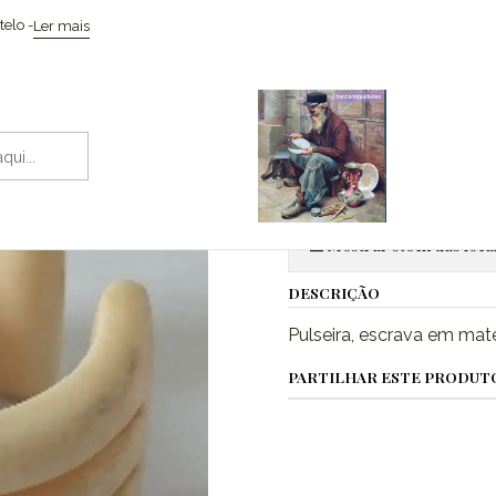
Início
Esculturas
Pulseira escrava
elo -
Ler mais
|
Pulseira esc
Adic
Quantidade
Mostrar stock das loca
DESCRIÇÃO
Pulseira, escrava em mat
PARTILHAR ESTE PRODUT