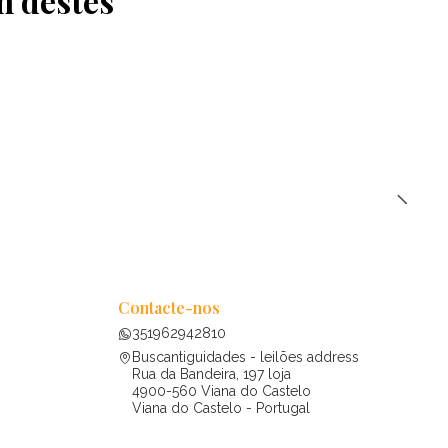
m destes
Contacte-nos
351962942810
Buscantiguidades - leilões address
Rua da Bandeira, 197 loja
4900-560 Viana do Castelo
Viana do Castelo - Portugal