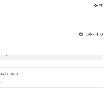
Buscantiguidades - Leilões Colecionismo e Antigui
PT
rava
CARRINHO
ionar ao Carrinho
Comprar agora
lizações
erial nobre
O