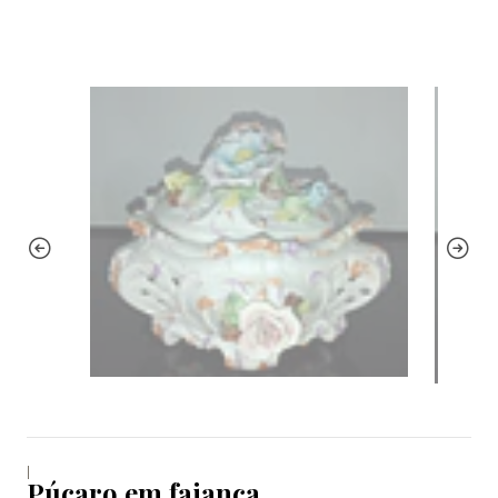
|
Púcaro em faiança