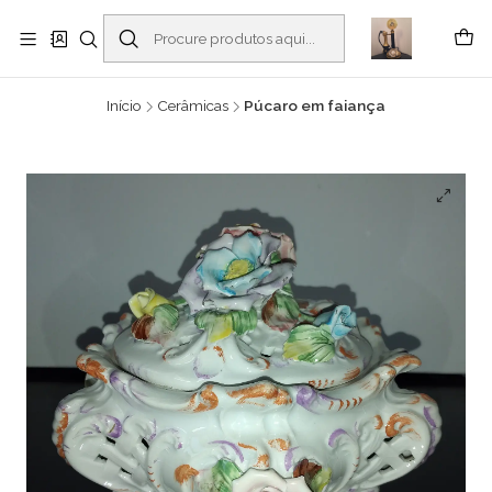
Buscantiguidades - Leilões. Colecionismo e antiguidades em Viana do
Castelo -
Ler mais
Início
Cerâmicas
Púcaro em faiança