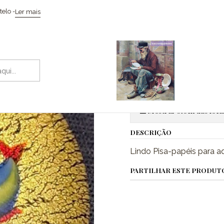
Início
Vidros & Cristais
Pisa-papéis em cristal de Murano
elo -
Ler mais
|
Pisa-papéis 
Adic
Quantidade
Mostrar stock das loca
DESCRIÇÃO
Lindo Pisa-papéis para aq
PARTILHAR ESTE PRODUT