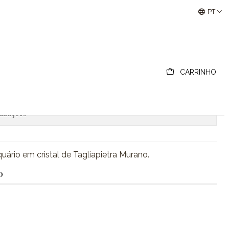
Buscantiguidades - Leilões Colecionismo e Antigui
PT
em cristal de Murano
CARRINHO
ionar ao Carrinho
Comprar agora
lizações
uário em cristal de Tagliapietra Murano.
O