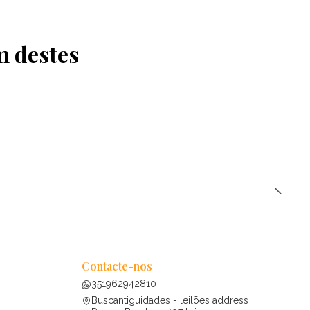
m destes
Contacte-nos
351962942810
Buscantiguidades - leilões address