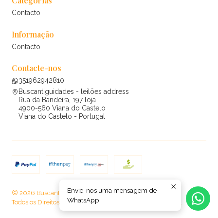
Categorias
Contacto
Informação
Contacto
Contacte-nos
351962942810
Buscantiguidades - leilões address
Rua da Bandeira, 197 loja
4900-560 Viana do Castelo
Viana do Castelo - Portugal
Envie-nos uma mensagem de
2026 Buscantiguidades - leilões .
WhatsApp
Todos os Direitos Reservados.
Com tecnologia Jumpseller
.