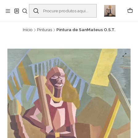
Buscantiguidades - Leilões. Colecionismo e antiguidades em Viana do
Castelo -
Ler mais
Início
Pinturas
Pintura de SanMateus O.S.T.